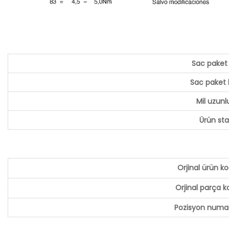
Sac paket
Sac paket
Mil uzunl
Ürün st
Orjinal ürün k
Orjinal parça 
Pozisyon numa