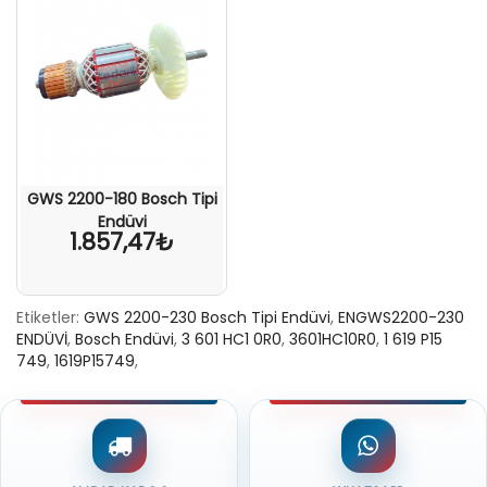
GWS 2200-180 Bosch Tipi
Endüvi
1.857,47₺
Etiketler:
GWS 2200-230 Bosch Tipi Endüvi
,
ENGWS2200-230
ENDÜVİ
,
Bosch Endüvi
,
3 601 HC1 0R0
,
3601HC10R0
,
1 619 P15
749
,
1619P15749
,