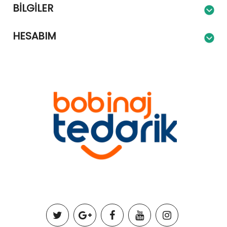
BILGILER
HESABIM