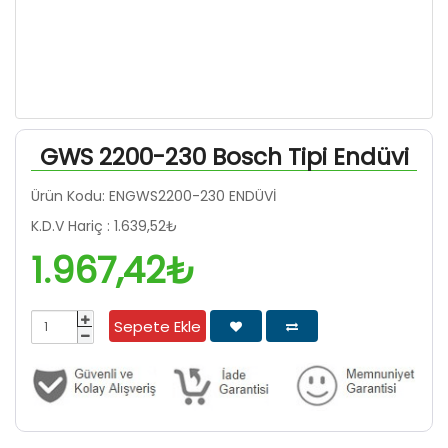
GWS 2200-230 Bosch Tipi Endüvi
Ürün Kodu: ENGWS2200-230 ENDÜVİ
K.D.V Hariç :
1.639,52₺
1.967,42₺
Sepete Ekle