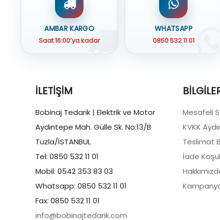
AMBAR KARGO
WHATSAPP
Saat 16:00’ya kadar
0850 532 11 01
İLETIŞIM
BILGILE
Bobinaj Tedarik | Elektrik ve Motor
Mesafeli 
Aydıntepe Mah. Gülle Sk. No:13/B
KVKK Aydı
Tuzla/İSTANBUL
Teslimat Bi
Tel: 0850 532 11 01
İade Koşul
Mobil: 0542 353 83 03
Hakkımızd
Whatsapp: 0850 532 11 01
Kampanya
Fax: 0850 532 11 01
info@bobinajtedarik.com