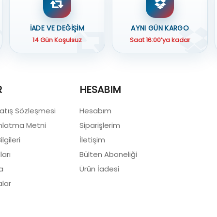
İADE VE DEĞİŞİM
AYNI GÜN KARGO
14 Gün Koşulsuz
Saat 16:00’ya kadar
R
HESABIM
Satış Sözleşmesi
Hesabım
nlatma Metni
Siparişlerim
lgileri
İletişim
ları
Bülten Aboneliği
a
Ürün İadesi
lar