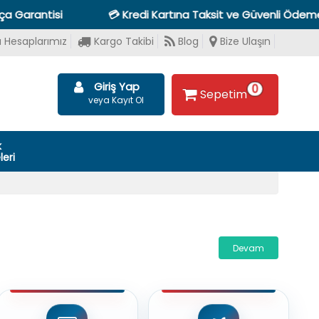
 Garantisi
💳 Kredi Kartına Taksit ve Güvenli Ödeme 
 Hesaplarımız
Kargo Takibi
Blog
Bize Ulaşın
Giriş Yap
0
Sepetim
veya Kayıt Ol
k
eri
Devam