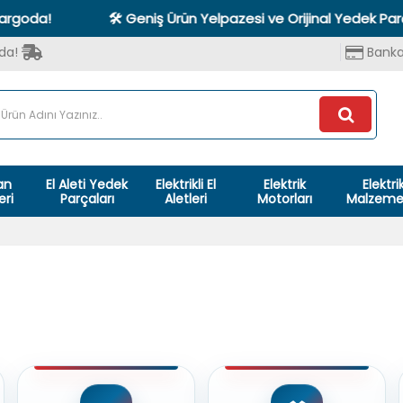
rgoda!
🛠️ Geniş Ürün Yelpazesi ve Orijinal Yedek Parça
oda!
Banka
an
El Aleti Yedek
Elektrikli El
Elektrik
Elektri
eri
Parçaları
Aletleri
Motorları
Malzemel