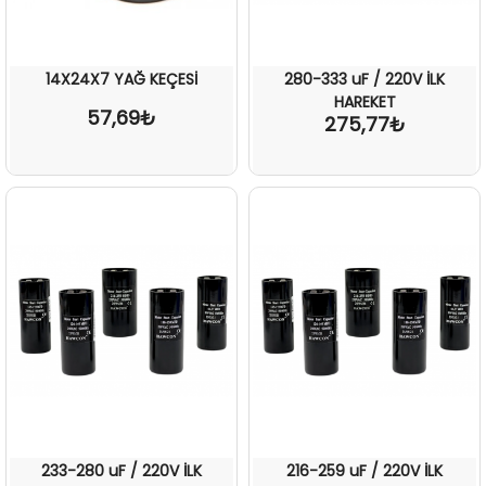
14X24X7 YAĞ KEÇESİ
280-333 uF / 220V İLK
HAREKET
57,69₺
275,77₺
233-280 uF / 220V İLK
216-259 uF / 220V İLK