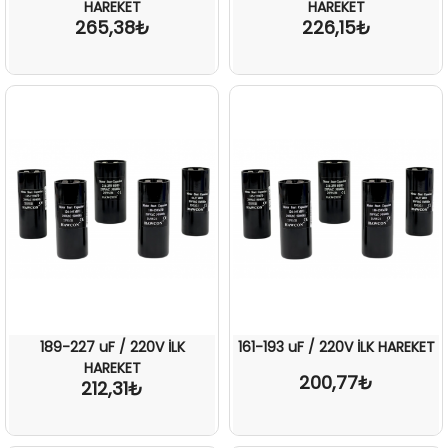
HAREKET
HAREKET
265,38₺
226,15₺
189-227 uF / 220V İLK
161-193 uF / 220V İLK HAREKET
HAREKET
200,77₺
212,31₺