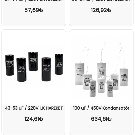
57,69₺
126,92₺
43-53 uF / 220V İLK HAREKET
100 uF / 450V Kondansatör
124,61₺
634,61₺