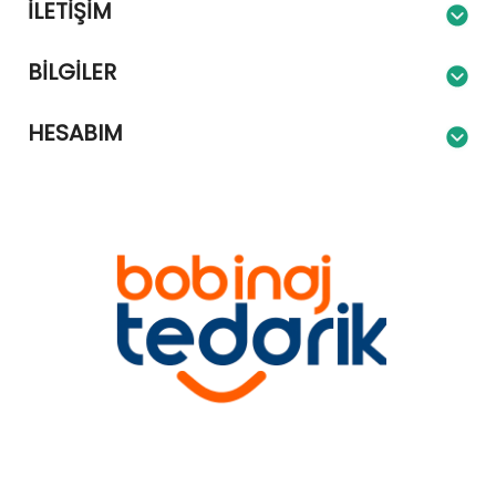
İLETIŞIM
BILGILER
HESABIM