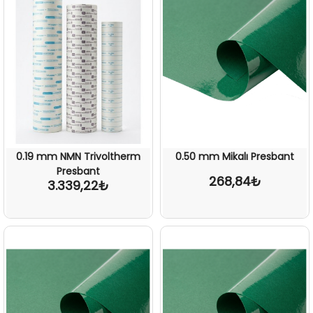
0.19 mm NMN Trivoltherm
0.50 mm Mikalı Presbant
Presbant
268,84₺
3.339,22₺