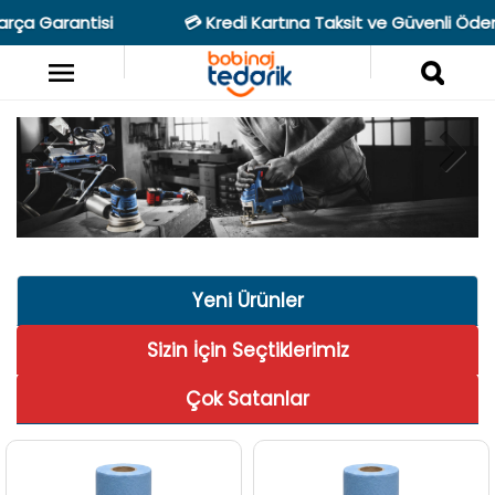
si
💳 Kredi Kartına Taksit ve Güvenli Ödeme Seçenekl
Yeni Ürünler
Sizin İçin Seçtiklerimiz
Çok Satanlar