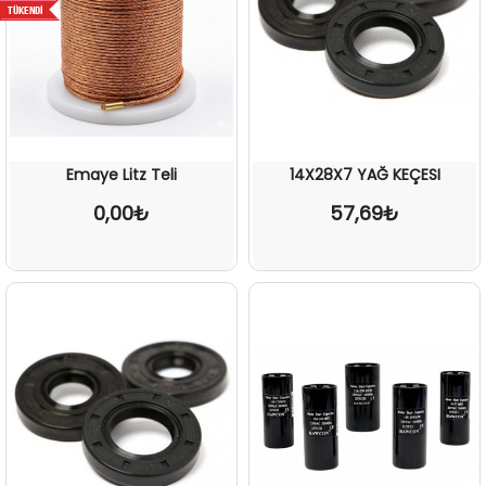
Emaye Litz Teli
14X28X7 YAĞ KEÇESI
0,00₺
57,69₺