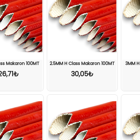
ss Makaron 100MT
2.5MM H Class Makaron 100MT
3MM H
26,71₺
30,05₺