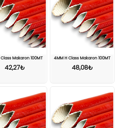
 Class Makaron 100MT
4MM H Class Makaron 100MT
42,27₺
48,08₺