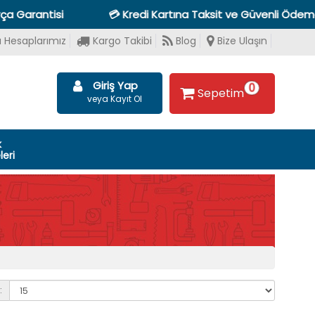
antisi
💳 Kredi Kartına Taksit ve Güvenli Ödeme Seçen
 Hesaplarımız
Kargo Takibi
Blog
Bize Ulaşın
Giriş Yap
0
Sepetim
veya Kayıt Ol
k
eri
: