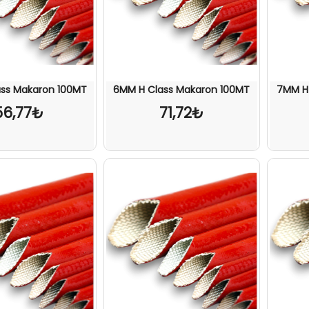
ss Makaron 100MT
6MM H Class Makaron 100MT
7MM H
56,77₺
71,72₺