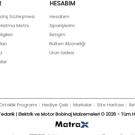
R
HESABIM
Satış Sözleşmesi
Hesabım
nlatma Metni
Siparişlerim
lgileri
İletişim
ları
Bülten Aboneliği
a
Ürün İadesi
lar
Ortaklık Programı
Hediye Çeki
Markalar
Site Haritası
İle
edarik | Elektrik ve Motor Bobinaj Malzemeleri © 2026 - Tüm Hak