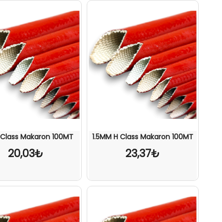
 Class Makaron 100MT
1.5MM H Class Makaron 100MT
20,03₺
23,37₺