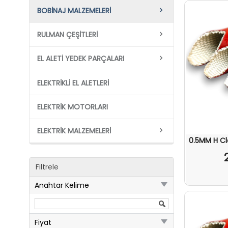
BOBINAJ MALZEMELERI
RULMAN ÇEŞITLERI
EL ALETI YEDEK PARÇALARI
ELEKTRIKLI EL ALETLERI
ELEKTRIK MOTORLARI
ELEKTRIK MALZEMELERI
0.5MM H C
Filtrele
Anahtar Kelime
Fiyat