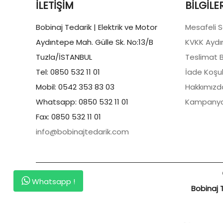
İLETIŞIM
BILGILE
Bobinaj Tedarik | Elektrik ve Motor
Mesafeli 
Aydıntepe Mah. Gülle Sk. No:13/B
KVKK Aydı
Tuzla/İSTANBUL
Teslimat Bi
Tel: 0850 532 11 01
İade Koşul
Mobil: 0542 353 83 03
Hakkımızd
Whatsapp: 0850 532 11 01
Kampanya
Fax: 0850 532 11 01
info@bobinajtedarik.com
Whatsapp !
Bobinaj T