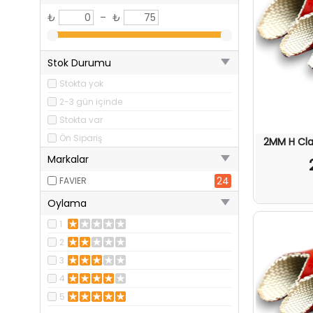
₺
–
₺
Stok Durumu
Stokta yok
2-3 gün içinde
Stokta var
Ön Sipariş
2MM H Cla
Markalar
24
FAVIER
Oylama
1
2
3
4
5