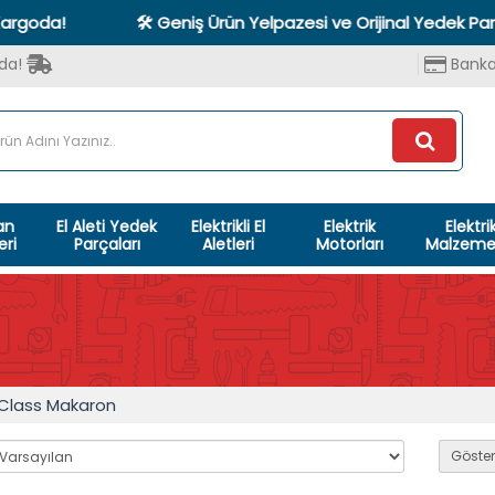
!
🛠️ Geniş Ürün Yelpazesi ve Orijinal Yedek Parça Gar
oda!
Banka
an
El Aleti Yedek
Elektrikli El
Elektrik
Elektri
eri
Parçaları
Aletleri
Motorları
Malzemel
Class Makaron
Göster