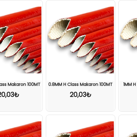
lass Makaron 100MT
0.8MM H Class Makaron 100MT
1MM H
20,03₺
20,03₺