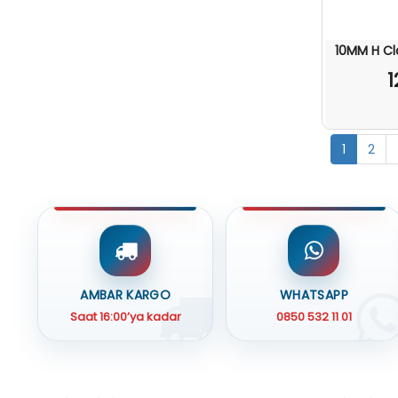
10MM H Cl
1
1
2
AMBAR KARGO
WHATSAPP
Saat 16:00’ya kadar
0850 532 11 01