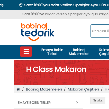
📦 Saat 16:00'ya Kadar Verilen Siparişler Aynı Gün Kargoda
Saat 16:00’ya
kadar verilen siparişler aynı gün karg
Emaye Bobin
Bobinaj
Rulm
Telleri
Malzemeleri
Çeşitl
H Class Makaron
Bobinaj Malzemeleri
Makaron Çeşitleri
H 
Sırala:
EMAYE BOBIN TELLERI