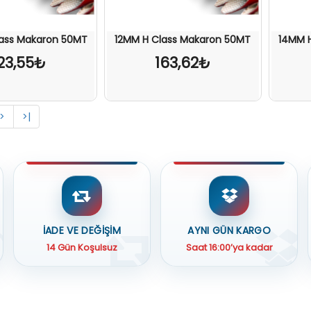
ass Makaron 50MT
12MM H Class Makaron 50MT
14MM 
23,55₺
163,62₺
>
>|
İADE VE DEĞİŞİM
AYNI GÜN KARGO
14 Gün Koşulsuz
Saat 16:00’ya kadar