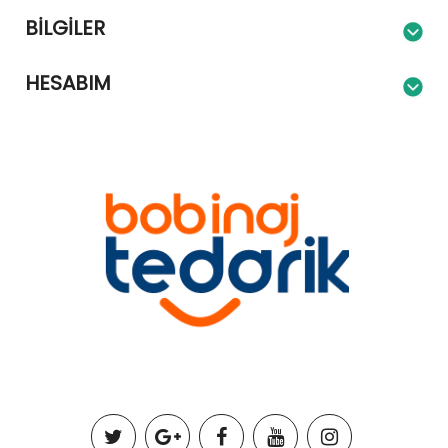
BILGILER
HESABIM