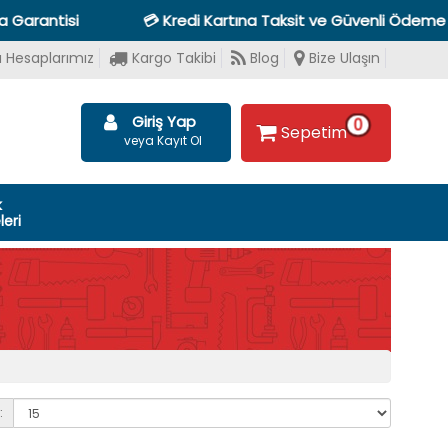
ntisi
💳 Kredi Kartına Taksit ve Güvenli Ödeme Seçen
 Hesaplarımız
Kargo Takibi
Blog
Bize Ulaşın
Giriş Yap
0
Sepetim
veya Kayıt Ol
k
eri
: