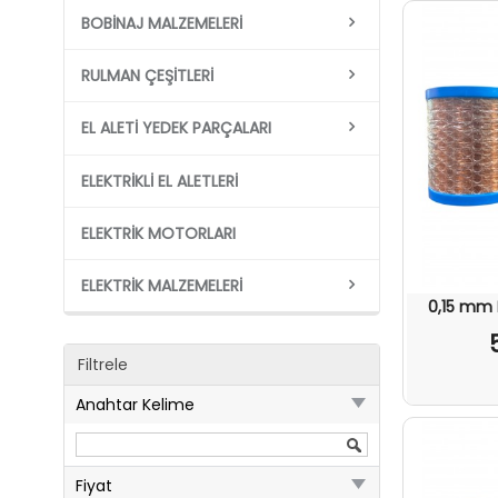
BOBINAJ MALZEMELERI
RULMAN ÇEŞITLERI
EL ALETI YEDEK PARÇALARI
ELEKTRIKLI EL ALETLERI
ELEKTRIK MOTORLARI
ELEKTRIK MALZEMELERI
0,15 mm 
Filtrele
Anahtar Kelime
Fiyat