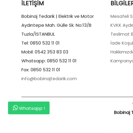
İLETIŞIM
BILGILE
Bobinaj Tedarik | Elektrik ve Motor
Mesafeli 
Aydıntepe Mah. Gülle Sk. No:13/B
KVKK Aydı
Tuzla/İSTANBUL
Teslimat Bi
Tel: 0850 532 11 01
İade Koşul
Mobil: 0542 353 83 03
Hakkımızd
Whatsapp: 0850 532 11 01
Kampanya
Fax: 0850 532 11 01
info@bobinajtedarik.com
Whatsapp !
Bobinaj T