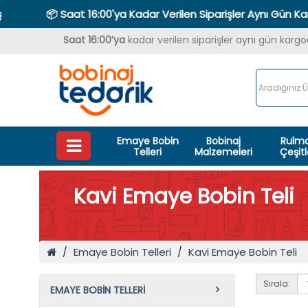
📦 Saat 16:00'ya Kadar Verilen Siparişler Aynı Gün Kargoda
Saat 16:00’ya
kadar verilen siparişler aynı gün karg
Emaye Bobin
Bobinaj
Rulm
Telleri
Malzemeleri
Çeşitl
Kavi Emaye Bobin Teli
Emaye Bobin Telleri
Kavi Emaye Bobin Teli
Sırala:
EMAYE BOBIN TELLERI