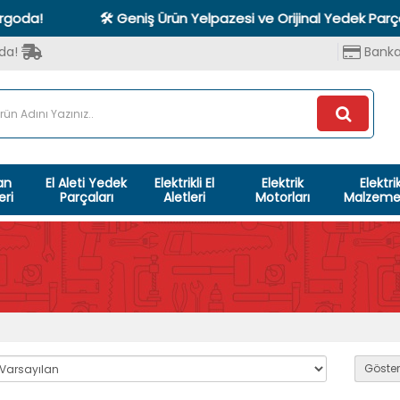
!
🛠️ Geniş Ürün Yelpazesi ve Orijinal Yedek Parça Gara
oda!
Banka
an
El Aleti Yedek
Elektrikli El
Elektrik
Elektri
eri
Parçaları
Aletleri
Motorları
Malzemel
Göster