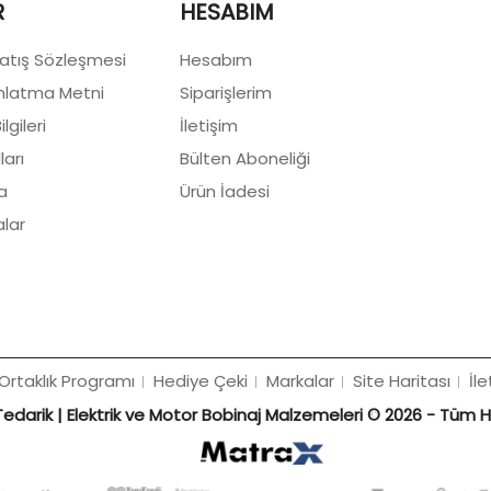
R
HESABIM
Satış Sözleşmesi
Hesabım
nlatma Metni
Siparişlerim
lgileri
İletişim
ları
Bülten Aboneliği
a
Ürün İadesi
lar
Ortaklık Programı
Hediye Çeki
Markalar
Site Haritası
İle
edarik | Elektrik ve Motor Bobinaj Malzemeleri © 2026 - Tüm Hak