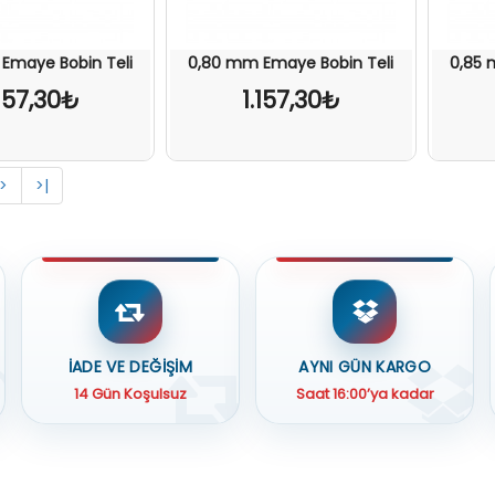
Emaye Bobin Teli
0,80 mm Emaye Bobin Teli
0,85 
.157,30₺
1.157,30₺
>
>|
İADE VE DEĞİŞİM
AYNI GÜN KARGO
14 Gün Koşulsuz
Saat 16:00’ya kadar