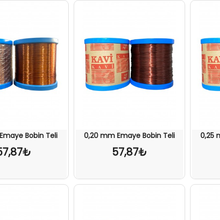
Emaye Bobin Teli
0,20 mm Emaye Bobin Teli
0,25 
57,87₺
57,87₺