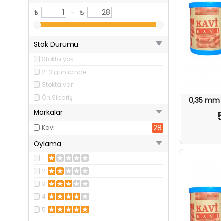
₺
–
₺
Stok Durumu
Stokta yok
2-3 gün içinde
Stokta var
Ön Sipariş
0,35 mm 
Markalar
28
Kavi
Oylama
1
2
3
4
5